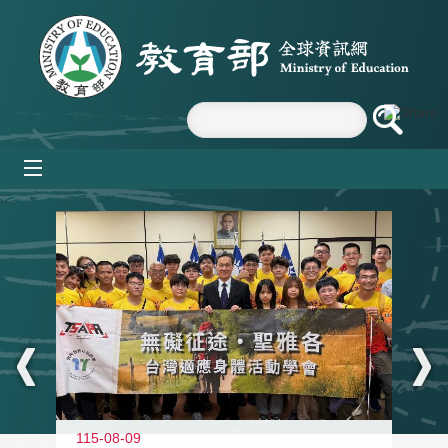
跳到主要內容區塊
mobile_menu
:::
115-08-09
11