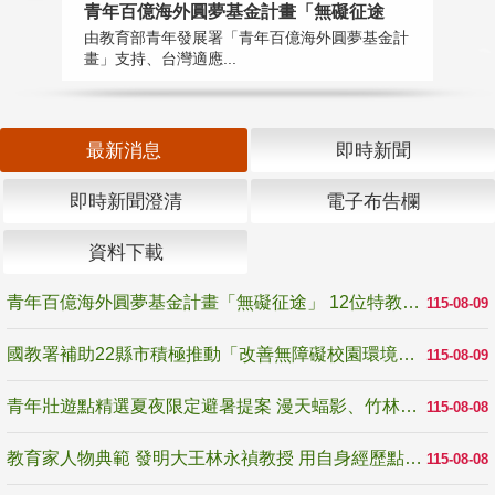
青年百億海外圓夢基金計畫「無礙征途
國
由教育部青年發展署「青年百億海外圓夢基金計
無
畫」支持、台灣適應...
是
最新消息
即時新聞
即時新聞澄清
電子布告欄
資料下載
青年百億海外圓夢基金計畫「無礙征途」 12位特教與弱勢青年勇闖西班牙 跨越感官限制見證生命蛻變
115-08-09
國教署補助22縣市積極推動「改善無障礙校園環境計畫」 打造友善、安全、無礙學習空間
115-08-09
青年壯遊點精選夏夜限定避暑提案 漫天蝠影、竹林尋蛙、茶香夜觀 邀青年暮色出發
115-08-08
教育家人物典範 發明大王林永禎教授 用自身經歷點亮學生的路
115-08-08