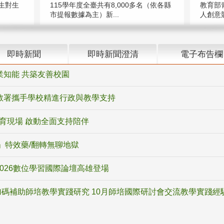
教育部
生對生
115學年度全臺共有8,000多名（依各縣
人創意競
市提報數據為主）新...
即時新聞
即時新聞澄清
電子布告欄
業知能 共築友善校園
教署攜手學校精進行政與教學支持
教育現場 啟動全面支持陪伴
ox」特效藥/翻轉無聊地獄
2026數位學習國際論壇高雄登場
碼補助師培教學實踐研究 10月師培國際研討會交流教學實踐經