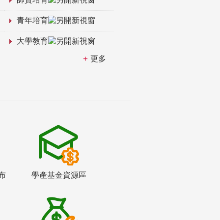
青年培育
大學教育
更多
布
學產基金資源區