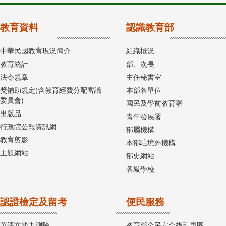
教育資料
認識教育部
中華民國教育現況簡介
組織概況
教育統計
部、次長
法令規章
主任秘書室
獎補助規定(含教育經費分配審議
本部各單位
委員會)
國民及學前教育署
出版品
青年發展署
行政院公報資訊網
部屬機構
教育剪影
本部駐境外機構
主題網站
部史網站
各級學校
認證檢定及留考
便民服務
華語文能力測驗
教育部全民安全指引專區