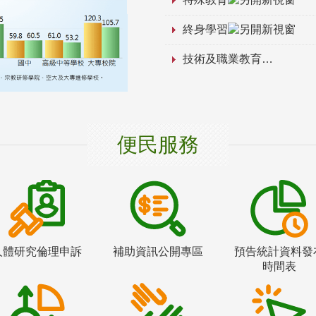
終身學習
技術及職業教育
便民服務
人體研究倫理申訴
補助資訊公開專區
預告統計資料發
時間表