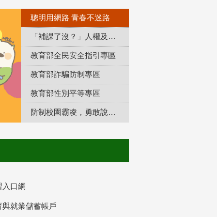
聰明用網路 青春不迷路
「補課了沒？」人權及轉型正義教育專區
教育部全民安全指引專區
教育部詐騙防制專區
教育部性別平等專區
防制校園霸凌，勇敢說出來！
習入口網
育與就業儲蓄帳戶