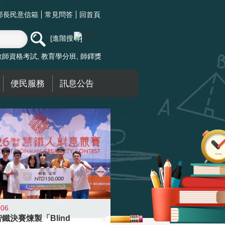
部長民意信箱
常見問答
回首頁
進階搜尋
教師資格考試
教育學分班
師鐸獎
便民服務
訊息公告
-06
智鐵決賽煉製「Blind