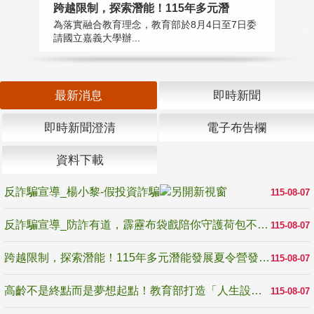
高
跨越限制，探索潛能！115年多元潛
教
為落實融合教育理念，教育部於8月4日至7日委
博
請國立嘉義大學辦...
最新消息
即時新聞
即時新聞澄清
電子布告欄
資料下載
反詐騙宣導_楊小黎-假投資詐騙
115-08-07
反詐騙宣導_防詐有道，霹靂布袋戲陪你守護荷包不受騙
115-08-07
跨越限制，探索潛能！115年多元潛能發展夏令營發掘生命無限可能
115-08-07
高齡不是終點而是夢想起點！教育部打造「人生設計夢工場」 參展第3屆高齡健康產業博覽會
115-08-07