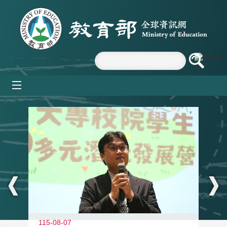
跳到主要內容區塊
mobile_menu
:::
11
115-08-07