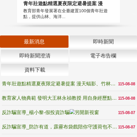
教
青年壯遊點精選夏夜限定避暑提案 漫
在
教育部青年發展署在全臺建置100個青年壯遊
譽
點，提供山林、海洋...
最新消息
即時新聞
即時新聞澄清
電子布告欄
資料下載
青年壯遊點精選夏夜限定避暑提案 漫天蝠影、竹林尋蛙、茶香夜觀 邀青年暮色出發
115-08-08
教育家人物典範 發明大王林永禎教授 用自身經歷點亮學生的路
115-08-08
反詐騙宣導_楊小黎-假投資詐騙
115-08-07
反詐騙宣導_防詐有道，霹靂布袋戲陪你守護荷包不受騙
115-08-07