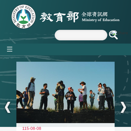
跳到主要內容區塊
mobile_menu
:::
11
115-08-08