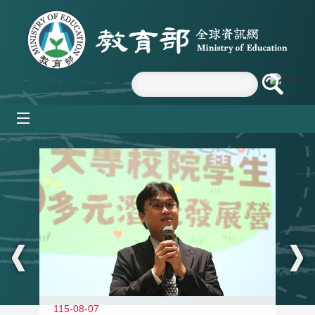
跳到主要內容區塊
mobile_menu
:::
11
115-08-07