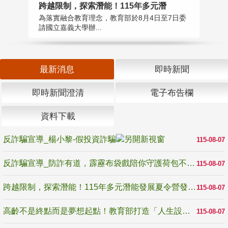
高
跨越限制，探索潛能！115年多元潛
教
為落實融合教育理念，教育部於8月4日至7日委
博
請國立嘉義大學辦...
最新消息
即時新聞
即時新聞澄清
電子布告欄
資料下載
反詐騙宣導_楊小黎-假投資詐騙
115-08-07
反詐騙宣導_防詐有道，霹靂布袋戲陪你守護荷包不受騙
115-08-07
跨越限制，探索潛能！115年多元潛能發展夏令營發掘生命無限可能
115-08-07
高齡不是終點而是夢想起點！教育部打造「人生設計夢工場」 參展第3屆高齡健康產業博覽會
115-08-07