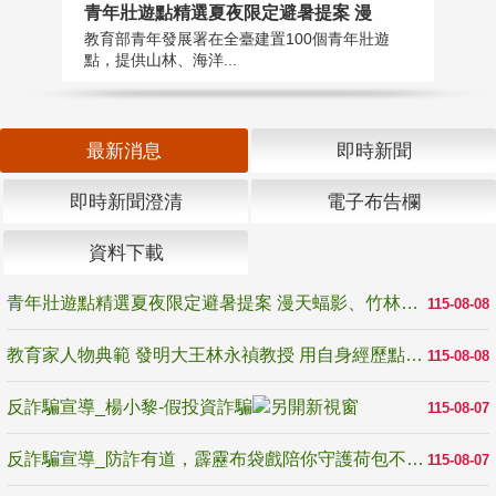
教
青年壯遊點精選夏夜限定避暑提案 漫
在
教育部青年發展署在全臺建置100個青年壯遊
譽
點，提供山林、海洋...
最新消息
即時新聞
即時新聞澄清
電子布告欄
資料下載
青年壯遊點精選夏夜限定避暑提案 漫天蝠影、竹林尋蛙、茶香夜觀 邀青年暮色出發
115-08-08
教育家人物典範 發明大王林永禎教授 用自身經歷點亮學生的路
115-08-08
反詐騙宣導_楊小黎-假投資詐騙
115-08-07
反詐騙宣導_防詐有道，霹靂布袋戲陪你守護荷包不受騙
115-08-07