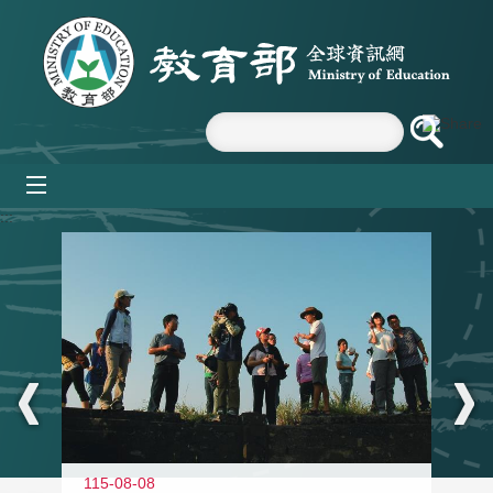
跳到主要內容區塊
mobile_menu
:::
11
115-08-08