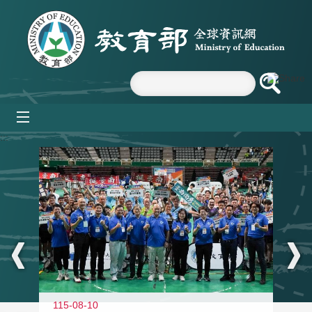
跳到主要內容區塊
mobile_menu
:::
115-08-10
11