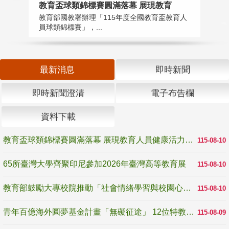
教育盃球類錦標賽圓滿落幕 展現教育
6
教育部國教署辦理「115年度全國教育盃教育人
「
員球類錦標賽」，...
首
最新消息
即時新聞
即時新聞澄清
電子布告欄
資料下載
教育盃球類錦標賽圓滿落幕 展現教育人員健康活力與團隊精神
115-08-10
65所臺灣大學齊聚印尼參加2026年臺灣高等教育展
115-08-10
教育部鼓勵大專校院推動「社會情緒學習與校園心理健康促進計畫」 培育校園「心」韌性
115-08-10
青年百億海外圓夢基金計畫「無礙征途」 12位特教與弱勢青年勇闖西班牙 跨越感官限制見證生命蛻變
115-08-09