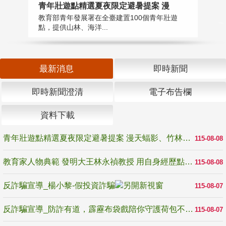
教
青年壯遊點精選夏夜限定避暑提案 漫
在
教育部青年發展署在全臺建置100個青年壯遊
譽
點，提供山林、海洋...
最新消息
即時新聞
即時新聞澄清
電子布告欄
資料下載
青年壯遊點精選夏夜限定避暑提案 漫天蝠影、竹林尋蛙、茶香夜觀 邀青年暮色出發
115-08-08
教育家人物典範 發明大王林永禎教授 用自身經歷點亮學生的路
115-08-08
反詐騙宣導_楊小黎-假投資詐騙
115-08-07
反詐騙宣導_防詐有道，霹靂布袋戲陪你守護荷包不受騙
115-08-07