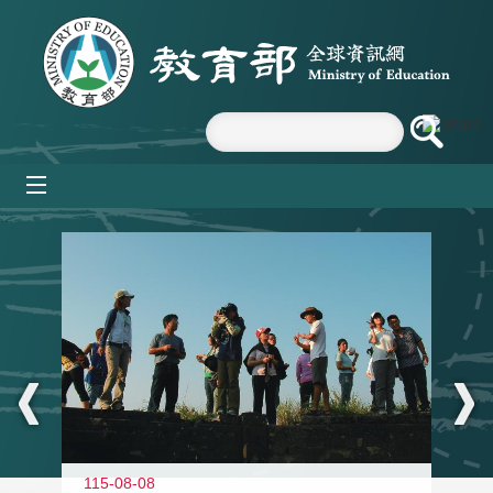
跳到主要內容區塊
mobile_menu
:::
11
115-08-08