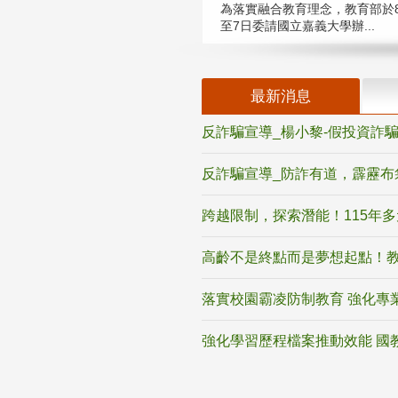
為落實融合教育理念，教育部於8
至7日委請國立嘉義大學辦...
最新消息
反詐騙宣導_楊小黎-假投資詐
反詐騙宣導_防詐有道，霹靂布
跨越限制，探索潛能！115年
高齡不是終點而是夢想起點！教
落實校園霸凌防制教育 強化專
強化學習歷程檔案推動效能 國