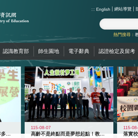
網站導覽
:::
English
熱門搜尋：
認識教育部
師生園地
電子辭典
認證檢定及留考
115-08-07
115-08
高齡不是終點而是夢想起點！教育部打
跨越限制，探索潛能！115年多元潛