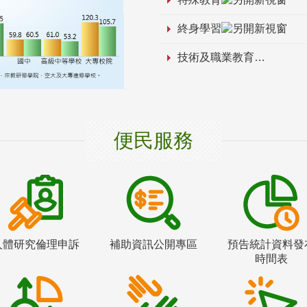
終身學習
技術及職業教育
便民服務
人體研究倫理申訴
補助資訊公開專區
預告統計資料發
時間表