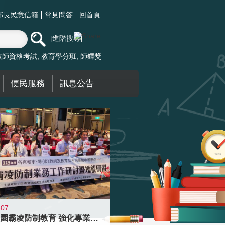
部長民意信箱
常見問答
回首頁
進階搜尋
教師資格考試
教育學分班
師鐸獎
便民服務
訊息公告
-07
落實校園霸凌防制教育 強化專業知能