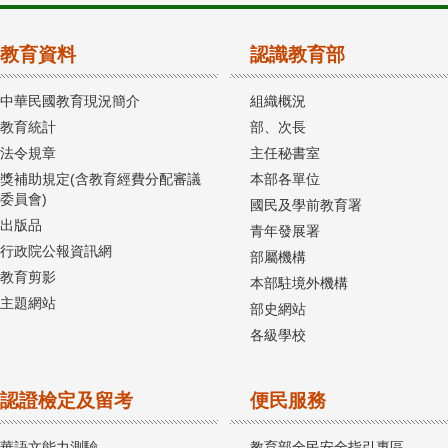
教育資料
認識教育部
中華民國教育現況簡介
組織概況
教育統計
部、次長
法令規章
主任秘書室
獎補助規定(含教育經費分配審議
本部各單位
委員會)
國民及學前教育署
出版品
青年發展署
行政院公報資訊網
部屬機構
教育剪影
本部駐境外機構
主題網站
部史網站
各級學校
認證檢定及留考
便民服務
華語文能力測驗
教育部全民安全指引專區