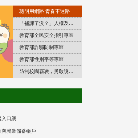
聰明用網路 青春不迷路
「補課了沒？」人權及轉型正義教育專區
教育部全民安全指引專區
教育部詐騙防制專區
教育部性別平等專區
防制校園霸凌，勇敢說出來！
習入口網
育與就業儲蓄帳戶