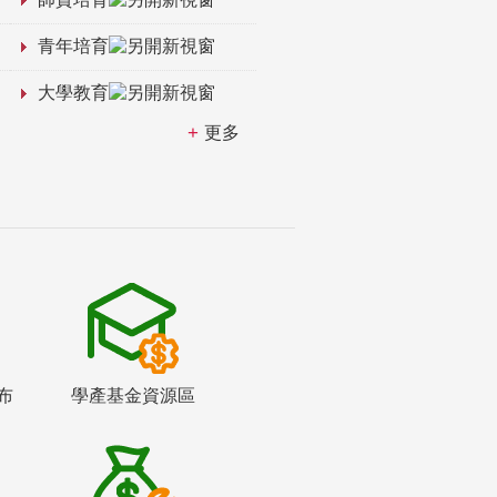
青年培育
大學教育
更多
布
學產基金資源區