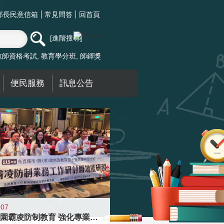
部長民意信箱
常見問答
回首頁
進階搜尋
教師資格考試
教育學分班
師鐸獎
便民服務
訊息公告
-07
落實校園霸凌防制教育 強化專業知能