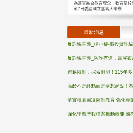
為落實融合教育理念，教育部於8
至7日委請國立嘉義大學辦...
最新消息
反詐騙宣導_楊小黎-假投資詐
反詐騙宣導_防詐有道，霹靂布
跨越限制，探索潛能！115年
高齡不是終點而是夢想起點！教
落實校園霸凌防制教育 強化專
強化學習歷程檔案推動效能 國