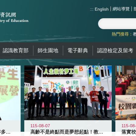
網站導覽
:::
English
熱門搜尋：
認識教育部
師生園地
電子辭典
認證檢定及留考
115-08-07
115-08
高齡不是終點而是夢想起點！教育部打
跨越限制，探索潛能！115年多元潛