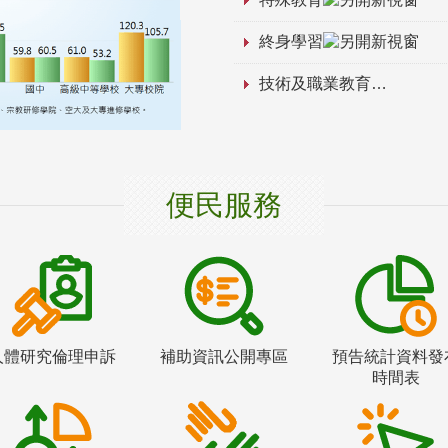
終身學習
技術及職業教育
便民服務
人體研究倫理申訴
補助資訊公開專區
預告統計資料發
時間表