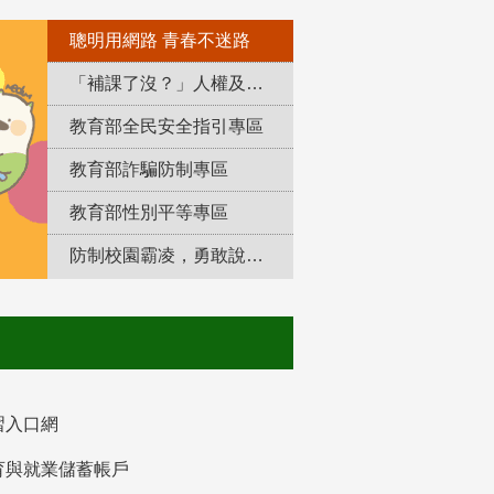
聰明用網路 青春不迷路
「補課了沒？」人權及轉型正義教育專區
教育部全民安全指引專區
教育部詐騙防制專區
教育部性別平等專區
防制校園霸凌，勇敢說出來！
習入口網
育與就業儲蓄帳戶