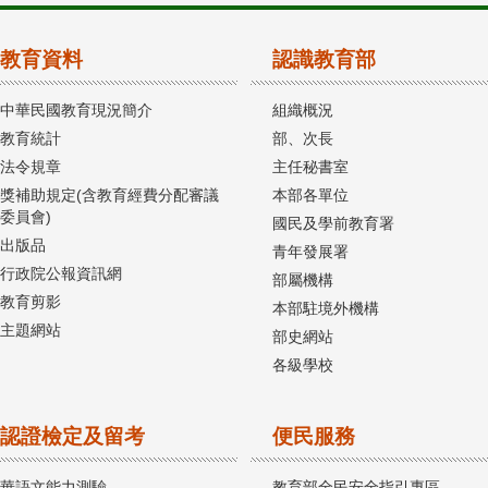
教育資料
認識教育部
中華民國教育現況簡介
組織概況
教育統計
部、次長
法令規章
主任秘書室
獎補助規定(含教育經費分配審議
本部各單位
委員會)
國民及學前教育署
出版品
青年發展署
行政院公報資訊網
部屬機構
教育剪影
本部駐境外機構
主題網站
部史網站
各級學校
認證檢定及留考
便民服務
華語文能力測驗
教育部全民安全指引專區