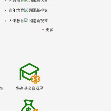
青年培育
大學教育
更多
布
學產基金資源區