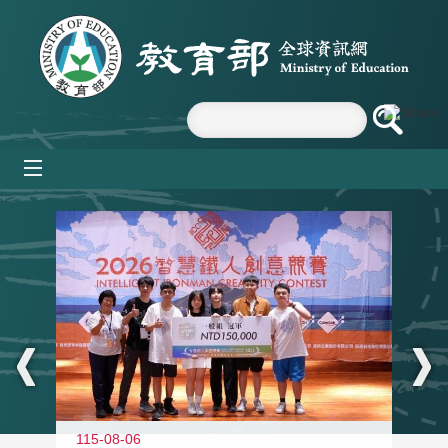
跳到主要內容區塊
mobile_menu
:::
115-08-06
11