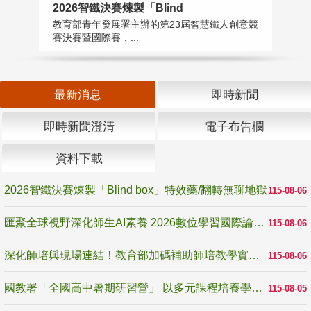
2026智鐵決賽煉製「Blind
匯
教育部青年發展署主辦的第23屆智慧鐵人創意競
教
賽決賽暨國際賽，...
「
最新消息
即時新聞
即時新聞澄清
電子布告欄
資料下載
2026智鐵決賽煉製「Blind box」特效藥/翻轉無聊地獄
115-08-06
匯聚全球視野深化師生AI素養 2026數位學習國際論壇高雄登場
115-08-06
深化師培與現場連結！教育部加碼補助師培教學實踐研究 10月師培國際研討會交流教學實踐經驗
115-08-06
國教署「全國高中暑期研習營」 以多元課程培養學生瞭解誠信專業與倫理價值
115-08-05