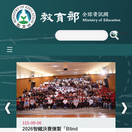
跳到主要內容區塊
mobile_menu
:::
115-08-06
2026智鐵決賽煉製「Blind
11