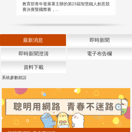
匯
教育部青年發展署主辦的第23屆智慧鐵人創意競
賽決賽暨國際賽，...
教
「
最新消息
即時新聞
即時新聞澄清
電子布告欄
資料下載
系統參數錯誤