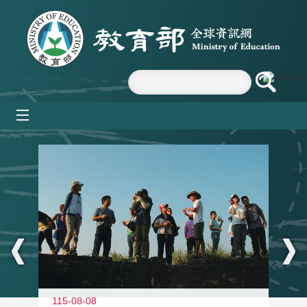
跳到主要內容區塊
mobile_menu
:::
11
115-08-08