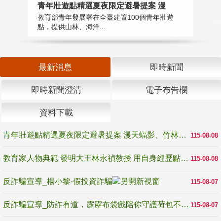
教
青年壯遊點精選夏夜限定避暑提案 漫
在
教育部青年發展署在全臺建置100個青年壯遊
譽
點，提供山林、海洋...
最新消息
即時新聞
即時新聞澄清
電子布告欄
資料下載
青年壯遊點精選夏夜限定避暑提案 漫天蝠影、竹林尋蛙、茶香夜觀 邀青年暮色出發
115-08-08
教育家人物典範 發明大王林永禎教授 用自身經歷點亮學生的路
115-08-08
反詐騙宣導_楊小黎-假投資詐騙
115-08-07
反詐騙宣導_防詐有道，霹靂布袋戲陪你守護荷包不受騙
115-08-07