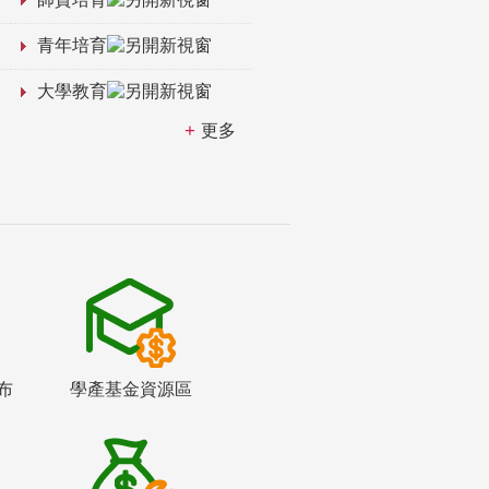
青年培育
大學教育
更多
布
學產基金資源區