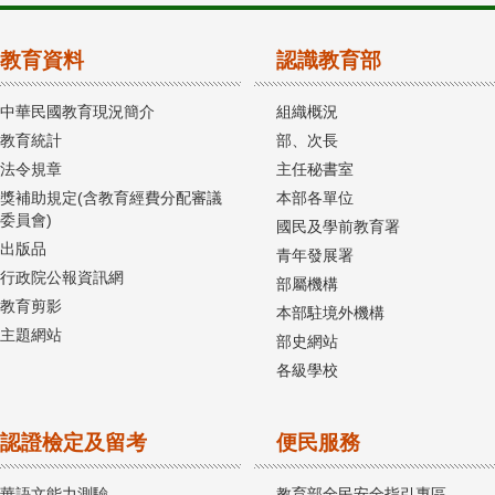
教育資料
認識教育部
中華民國教育現況簡介
組織概況
教育統計
部、次長
法令規章
主任秘書室
獎補助規定(含教育經費分配審議
本部各單位
委員會)
國民及學前教育署
出版品
青年發展署
行政院公報資訊網
部屬機構
教育剪影
本部駐境外機構
主題網站
部史網站
各級學校
認證檢定及留考
便民服務
華語文能力測驗
教育部全民安全指引專區