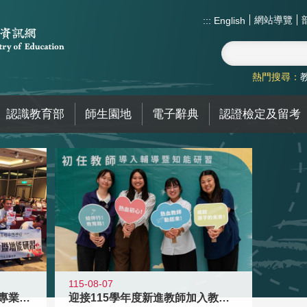
網站導覽
:::
English
熱門搜尋：
認識教育部
師生園地
電子辭典
認證檢定及留考
115-08-07
落實校園霸凌防制教育 強化專業知能
迎接115學年度新進教師加入教育現