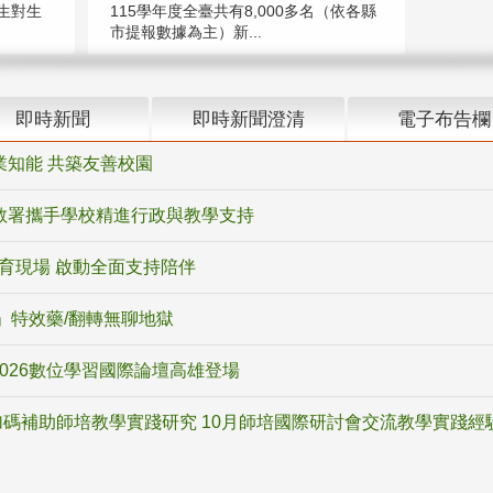
生對生
115學年度全臺共有8,000多名（依各縣
市提報數據為主）新...
即時新聞
即時新聞澄清
電子布告欄
業知能 共築友善校園
教署攜手學校精進行政與教學支持
教育現場 啟動全面支持陪伴
ox」特效藥/翻轉無聊地獄
2026數位學習國際論壇高雄登場
碼補助師培教學實踐研究 10月師培國際研討會交流教學實踐經