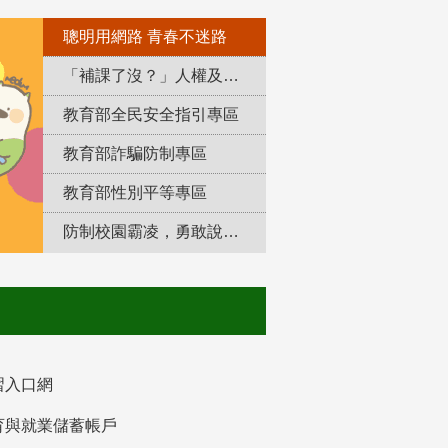
聰明用網路 青春不迷路
「補課了沒？」人權及轉型正義教育專區
教育部全民安全指引專區
教育部詐騙防制專區
教育部性別平等專區
防制校園霸凌，勇敢說出來！
習入口網
育與就業儲蓄帳戶