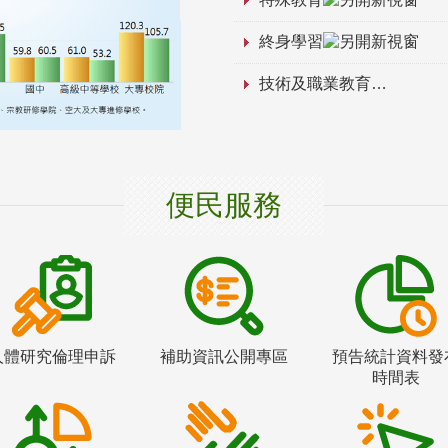
終身學習
技術及職業教育
便民服務
人體研究倫理申訴
補助資訊公開專區
預告統計資料發
時間表