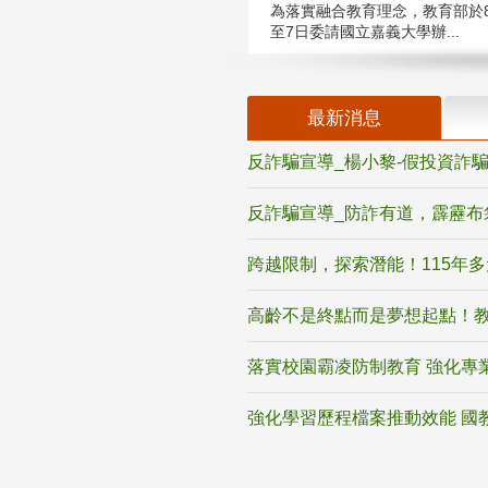
為落實融合教育理念，教育部於8
至7日委請國立嘉義大學辦...
最新消息
反詐騙宣導_楊小黎-假投資詐
反詐騙宣導_防詐有道，霹靂布
跨越限制，探索潛能！115年
高齡不是終點而是夢想起點！教
落實校園霸凌防制教育 強化專
強化學習歷程檔案推動效能 國