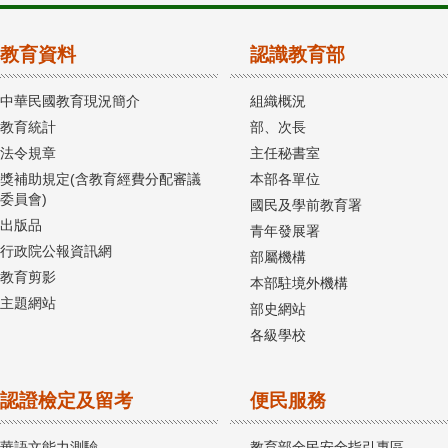
教育資料
認識教育部
中華民國教育現況簡介
組織概況
教育統計
部、次長
法令規章
主任秘書室
獎補助規定(含教育經費分配審議
本部各單位
委員會)
國民及學前教育署
出版品
青年發展署
行政院公報資訊網
部屬機構
教育剪影
本部駐境外機構
主題網站
部史網站
各級學校
認證檢定及留考
便民服務
華語文能力測驗
教育部全民安全指引專區