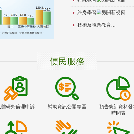
終身學習
技術及職業教育
便民服務
人體研究倫理申訴
補助資訊公開專區
預告統計資料發
時間表