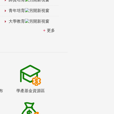
青年培育
大學教育
更多
布
學產基金資源區