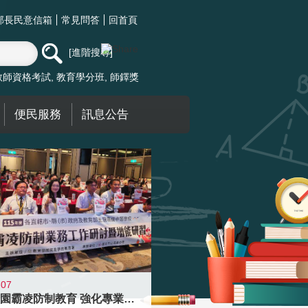
部長民意信箱
常見問答
回首頁
進階搜尋
教師資格考試
教育學分班
師鐸獎
便民服務
訊息公告
-07
落實校園霸凌防制教育 強化專業知能