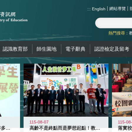
網站導覽
:::
English
熱門搜尋：
認識教育部
師生園地
電子辭典
認證檢定及留考
115-08-07
115-08
高齡不是終點而是夢想起點！教育部打
跨越限制，探索潛能！115年多元潛