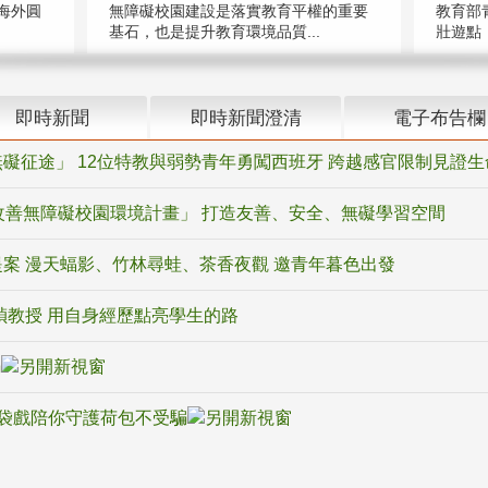
海外圓
無障礙校園建設是落實教育平權的重要
教育部
基石，也是提升教育環境品質...
壯遊點，
即時新聞
即時新聞澄清
電子布告欄
礙征途」 12位特教與弱勢青年勇闖西班牙 跨越感官限制見證生
改善無障礙校園環境計畫」 打造友善、安全、無礙學習空間
案 漫天蝠影、竹林尋蛙、茶香夜觀 邀青年暮色出發
禎教授 用自身經歷點亮學生的路
騙
袋戲陪你守護荷包不受騙