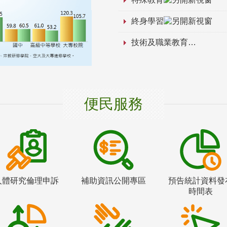
終身學習
技術及職業教育
便民服務
人體研究倫理申訴
補助資訊公開專區
預告統計資料發
時間表