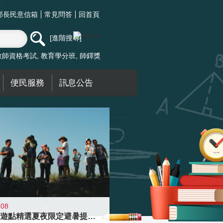
部長民意信箱
常見問答
回首頁
進階搜尋
教師資格考試
教育學分班
師鐸獎
便民服務
訊息公告
-08
青年壯遊點精選夏夜限定避暑提案 漫