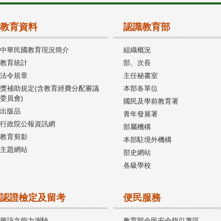
教育資料
認識教育部
中華民國教育現況簡介
組織概況
教育統計
部、次長
法令規章
主任秘書室
獎補助規定(含教育經費分配審議
本部各單位
委員會)
國民及學前教育署
出版品
青年發展署
行政院公報資訊網
部屬機構
教育剪影
本部駐境外機構
主題網站
部史網站
各級學校
認證檢定及留考
便民服務
華語文能力測驗
教育部全民安全指引專區