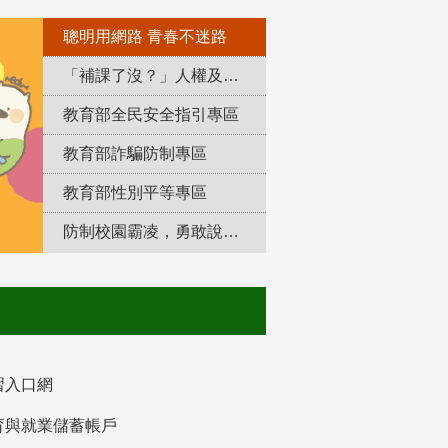
聰明用網路 青春不迷路
「補課了沒？」人權及轉型正義教育專區
教育部全民安全指引專區
教育部詐騙防制專區
教育部性別平等專區
防制校園霸凌，勇敢說出來！
習入口網
育與就業儲蓄帳戶