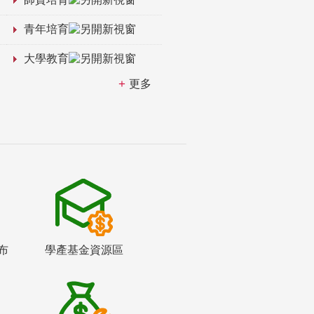
青年培育
大學教育
更多
布
學產基金資源區