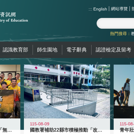
網站導覽
:::
English
熱門搜尋：
認識教育部
師生園地
電子辭典
認證檢定及留考
115-08-09
115-08
青年百億海外圓夢基金計畫「無礙征途
國教署補助22縣市積極推動「改善無