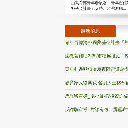
由教育部青年發展署「青年百億
夢基金計畫」支持、台灣適應...
最新消息
青年百億海外圓夢基金計畫「無
國教署補助22縣市積極推動「
青年壯遊點精選夏夜限定避暑提
教育家人物典範 發明大王林永
反詐騙宣導_楊小黎-假投資詐
反詐騙宣導_防詐有道，霹靂布