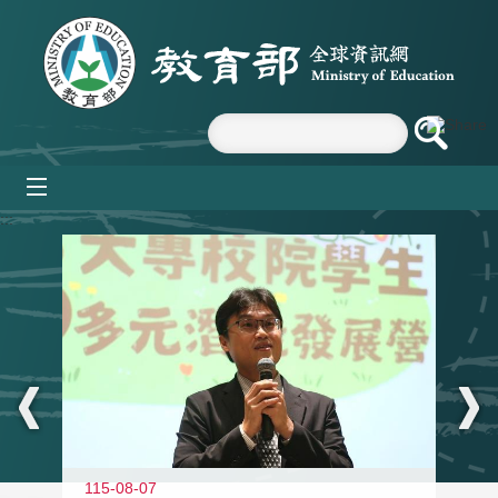
跳到主要內容區塊
mobile_menu
:::
11
115-08-07