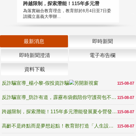
高
跨越限制，探索潛能！115年多元潛
教
為落實融合教育理念，教育部於8月4日至7日委
博
請國立嘉義大學辦...
最新消息
即時新聞
即時新聞澄清
電子布告欄
資料下載
反詐騙宣導_楊小黎-假投資詐騙
115-08-07
反詐騙宣導_防詐有道，霹靂布袋戲陪你守護荷包不受騙
115-08-07
跨越限制，探索潛能！115年多元潛能發展夏令營發掘生命無限可能
115-08-07
高齡不是終點而是夢想起點！教育部打造「人生設計夢工場」 參展第3屆高齡健康產業博覽會
115-08-07