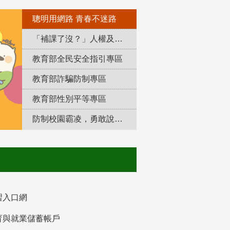
聰明用網路 青春不迷路
「補課了沒？」人權及轉型正義教育專區
教育部全民安全指引專區
教育部詐騙防制專區
教育部性別平等專區
防制校園霸凌，勇敢說出來！
習入口網
育與就業儲蓄帳戶