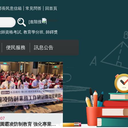
部長民意信箱
常見問答
回首頁
進階搜尋
教師資格考試
教育學分班
師鐸獎
便民服務
訊息公告
-07
落實校園霸凌防制教育 強化專業知能