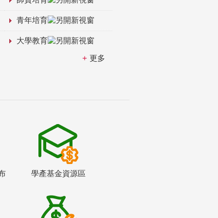
青年培育
大學教育
更多
布
學產基金資源區