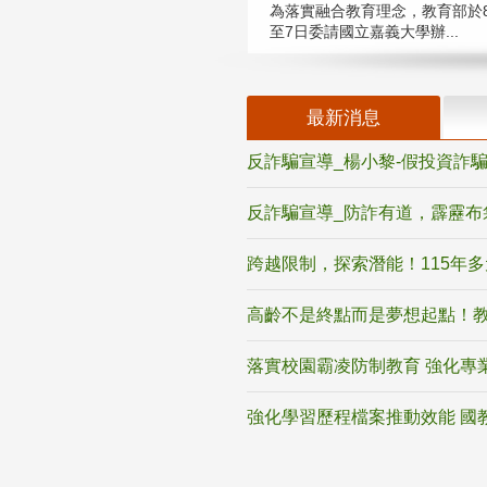
為落實融合教育理念，教育部於8
至7日委請國立嘉義大學辦...
最新消息
反詐騙宣導_楊小黎-假投資詐
反詐騙宣導_防詐有道，霹靂布
跨越限制，探索潛能！115年
高齡不是終點而是夢想起點！教
落實校園霸凌防制教育 強化專
強化學習歷程檔案推動效能 國