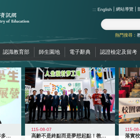
網站導覽
:::
English
熱門搜尋：
認識教育部
師生園地
電子辭典
認證檢定及留考
115-08-07
115-08
高齡不是終點而是夢想起點！教育部打
跨越限制，探索潛能！115年多元潛