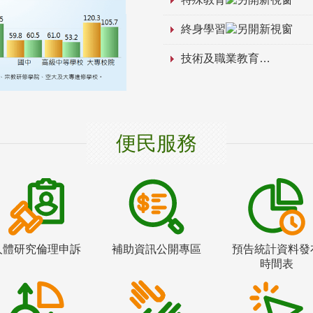
終身學習
技術及職業教育
便民服務
人體研究倫理申訴
補助資訊公開專區
預告統計資料發
時間表