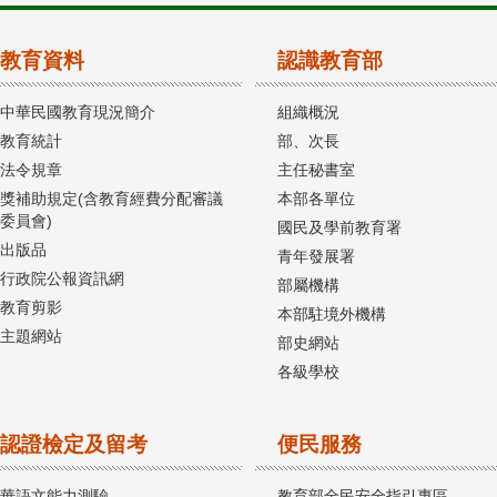
教育資料
認識教育部
中華民國教育現況簡介
組織概況
教育統計
部、次長
法令規章
主任秘書室
獎補助規定(含教育經費分配審議
本部各單位
委員會)
國民及學前教育署
出版品
青年發展署
行政院公報資訊網
部屬機構
教育剪影
本部駐境外機構
主題網站
部史網站
各級學校
認證檢定及留考
便民服務
華語文能力測驗
教育部全民安全指引專區