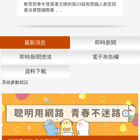
匯
教育部青年發展署主辦的第23屆智慧鐵人創意競
賽決賽暨國際賽，...
教
「
最新消息
即時新聞
即時新聞澄清
電子布告欄
資料下載
系統參數錯誤