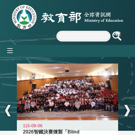
跳到主要內容區塊
mobile_menu
:::
115-08-06
2026智鐵決賽煉製「Blind
11