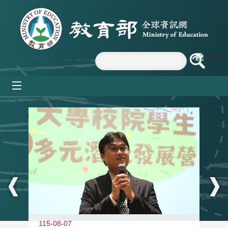
跳到主要內容區塊
mobile_menu
:::
11
115-08-07