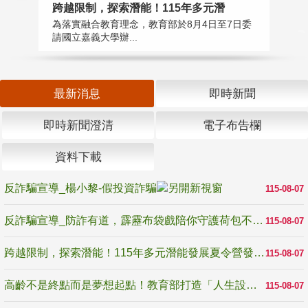
高
跨越限制，探索潛能！115年多元潛
教
為落實融合教育理念，教育部於8月4日至7日委
博
請國立嘉義大學辦...
最新消息
即時新聞
即時新聞澄清
電子布告欄
資料下載
反詐騙宣導_楊小黎-假投資詐騙
115-08-07
反詐騙宣導_防詐有道，霹靂布袋戲陪你守護荷包不受騙
115-08-07
跨越限制，探索潛能！115年多元潛能發展夏令營發掘生命無限可能
115-08-07
高齡不是終點而是夢想起點！教育部打造「人生設計夢工場」 參展第3屆高齡健康產業博覽會
115-08-07