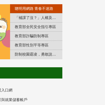
聰明用網路 青春不迷路
「補課了沒？」人權及轉型正義教育專區
教育部全民安全指引專區
教育部詐騙防制專區
教育部性別平等專區
防制校園霸凌，勇敢說出來！
習入口網
育與就業儲蓄帳戶