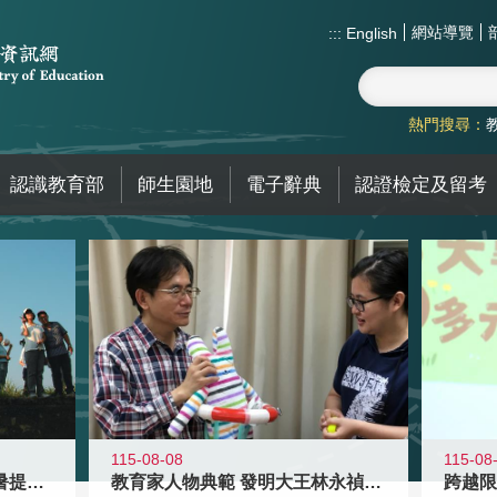
網站導覽
:::
English
熱門搜尋：
認識教育部
師生園地
電子辭典
認證檢定及留考
115-08-08
115-08
教育家人物典範 發明大王林永禎教授
青年壯遊點精選夏夜限定避暑提案 漫