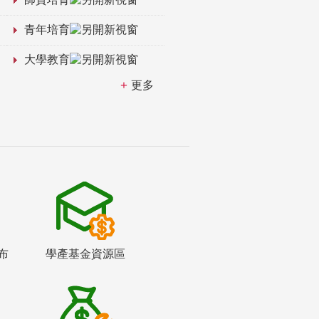
青年培育
大學教育
更多
布
學產基金資源區