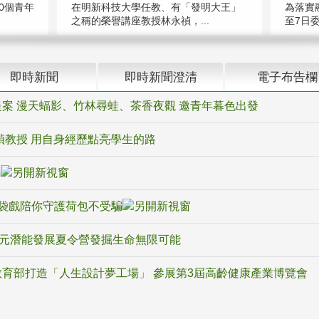
在明新科技大學任教、有「發明大王」
0個青年
為落實
之稱的榮譽講座教授林永禎，...
至7日委
即時新聞
即時新聞澄清
電子布告欄
案 漫天蝠影、竹林尋蛙、茶香夜觀 邀青年暮色出發
禎教授 用自身經歷點亮學生的路
騙
袋戲陪你守護荷包不受騙
多元潛能發展夏令營發掘生命無限可能
育部打造「人生設計夢工場」 參展第3屆高齡健康產業博覽會