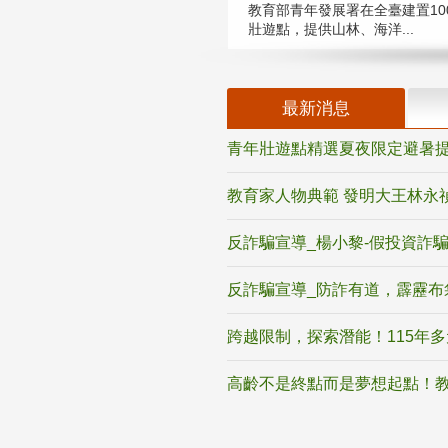
教育部青年發展署在全臺建置10
壯遊點，提供山林、海洋...
最新消息
青年壯遊點精選夏夜限定避暑提
教育家人物典範 發明大王林永
反詐騙宣導_楊小黎-假投資詐
反詐騙宣導_防詐有道，霹靂布
跨越限制，探索潛能！115年
高齡不是終點而是夢想起點！教