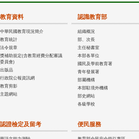
教育資料
認識教育部
中華民國教育現況簡介
組織概況
教育統計
部、次長
法令規章
主任秘書室
獎補助規定(含教育經費分配審議
本部各單位
委員會)
國民及學前教育署
出版品
青年發展署
行政院公報資訊網
部屬機構
教育剪影
本部駐境外機構
主題網站
部史網站
各級學校
認證檢定及留考
便民服務
華語文能力測驗
教育部全民安全指引專區