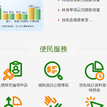
終身學習
技術及職業教育
便民服務
人體研究倫理申訴
補助資訊公開專區
預告統計資料發
時間表