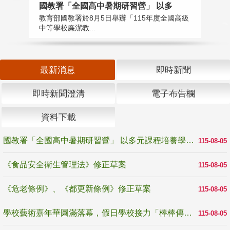
國教署「全國高中暑期研習營」 以多
學
教育部國教署於8月5日舉辦「115年度全國高級
教
中等學校廉潔教...
「
最新消息
即時新聞
即時新聞澄清
電子布告欄
資料下載
國教署「全國高中暑期研習營」 以多元課程培養學生瞭解誠信專業與倫理價值
115-08-05
《食品安全衛生管理法》修正草案
115-08-05
《危老條例》、《都更新條例》修正草案
115-08-05
學校藝術嘉年華圓滿落幕，假日學校接力「棒棒傳美感」
115-08-05