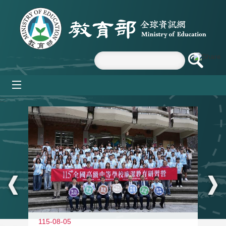
跳到主要內容區塊
mobile_menu
:::
115-08-05
11