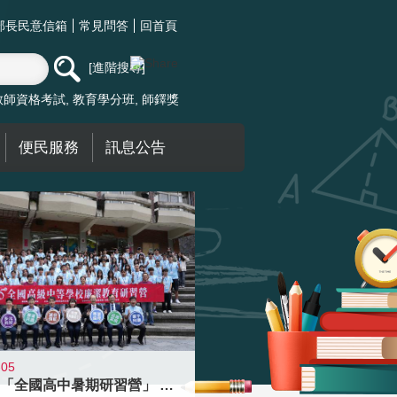
部長民意信箱
常見問答
回首頁
進階搜尋
教師資格考試
教育學分班
師鐸獎
便民服務
訊息公告
-05
國教署「全國高中暑期研習營」 以多