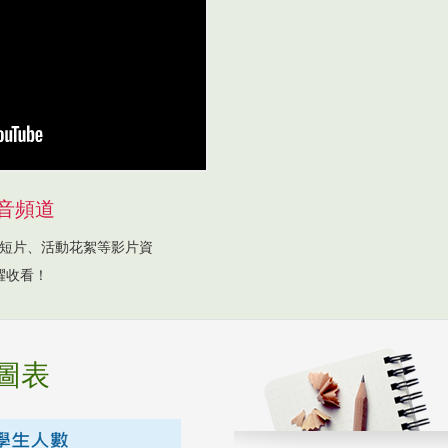
音頻道
短片、活動花絮等影片資
躍收看！
圖表