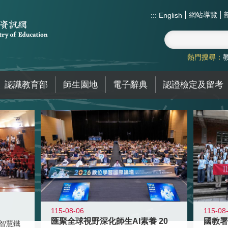
網站導覽
:::
English
熱門搜尋：
認識教育部
師生園地
電子辭典
認證檢定及留考
115-08-06
115-08
匯聚全球視野深化師生AI素養 20
智慧鐵