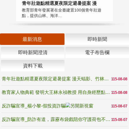
教
青年壯遊點精選夏夜限定避暑提案 漫
在
教育部青年發展署在全臺建置100個青年壯遊
譽
點，提供山林、海洋...
最新消息
即時新聞
即時新聞澄清
電子布告欄
資料下載
青年壯遊點精選夏夜限定避暑提案 漫天蝠影、竹林尋蛙、茶香夜觀 邀青年暮色出發
115-08-08
教育家人物典範 發明大王林永禎教授 用自身經歷點亮學生的路
115-08-08
反詐騙宣導_楊小黎-假投資詐騙
115-08-07
反詐騙宣導_防詐有道，霹靂布袋戲陪你守護荷包不受騙
115-08-07