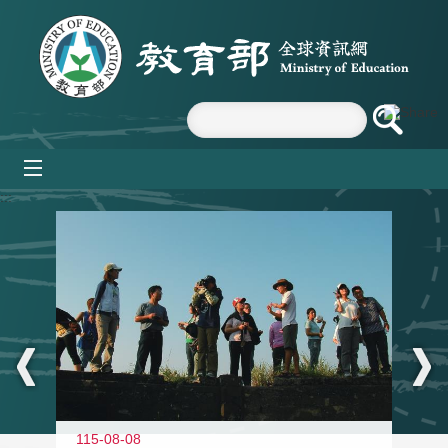
跳到主要內容區塊
mobile_menu
:::
11
115-08-08