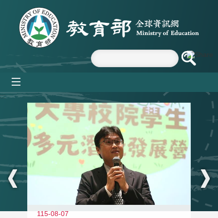
跳到主要內容區塊
mobile_menu
:::
11
115-08-07