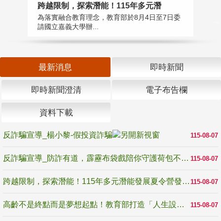
高
跨越限制，探索潛能！115年多元潛
教
為落實融合教育理念，教育部於8月4日至7日委
博
請國立嘉義大學辦...
最新消息
即時新聞
即時新聞澄清
電子布告欄
資料下載
反詐騙宣導_楊小黎-假投資詐騙
115-08-07
反詐騙宣導_防詐有道，霹靂布袋戲陪你守護荷包不受騙
115-08-07
跨越限制，探索潛能！115年多元潛能發展夏令營發掘生命無限可能
115-08-07
高齡不是終點而是夢想起點！教育部打造「人生設計夢工場」 參展第3屆高齡健康產業博覽會
115-08-07