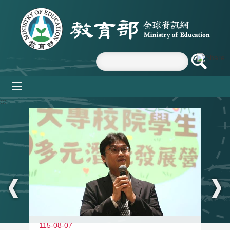
跳到主要內容區塊
mobile_menu
:::
11
115-08-07