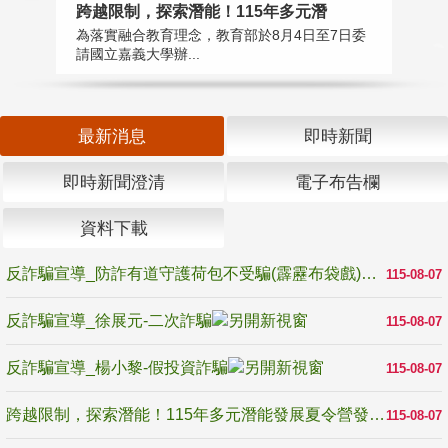
高
跨越限制，探索潛能！115年多元潛
教
為落實融合教育理念，教育部於8月4日至7日委
博
請國立嘉義大學辦...
最新消息
即時新聞
即時新聞澄清
電子布告欄
資料下載
反詐騙宣導_防詐有道守護荷包不受騙(霹靂布袋戲)
115-08-07
反詐騙宣導_徐展元-二次詐騙
115-08-07
反詐騙宣導_楊小黎-假投資詐騙
115-08-07
跨越限制，探索潛能！115年多元潛能發展夏令營發掘生命無限可能
115-08-07