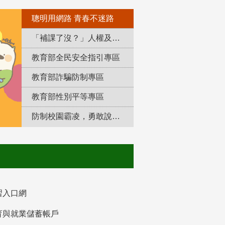
聰明用網路 青春不迷路
「補課了沒？」人權及轉型正義教育專區
教育部全民安全指引專區
教育部詐騙防制專區
教育部性別平等專區
防制校園霸凌，勇敢說出來！
習入口網
育與就業儲蓄帳戶