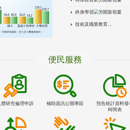
終身學習
技術及職業教育
便民服務
人體研究倫理申訴
補助資訊公開專區
預告統計資料發
時間表