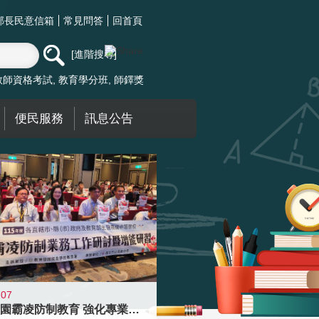
部長民意信箱
常見問答
回首頁
進階搜尋
教師資格考試
教育學分班
師鐸獎
便民服務
訊息公告
-07
落實校園霸凌防制教育 強化專業知能