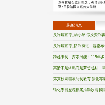
為落實融合教育理念，教育部於8
至7日委請國立嘉義大學辦...
最新消息
反詐騙宣導_楊小黎-假投資詐
反詐騙宣導_防詐有道，霹靂布
跨越限制，探索潛能！115年
高齡不是終點而是夢想起點！教
落實校園霸凌防制教育 強化專
強化學習歷程檔案推動效能 國