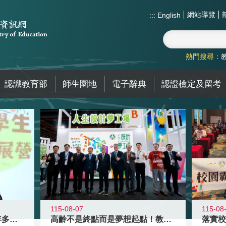
網站導覽
:::
English
熱門搜尋：
認識教育部
師生園地
電子辭典
認證檢定及留考
115-08-07
115-08
高齡不是終點而是夢想起點！教育部打
跨越限制，探索潛能！115年多元潛