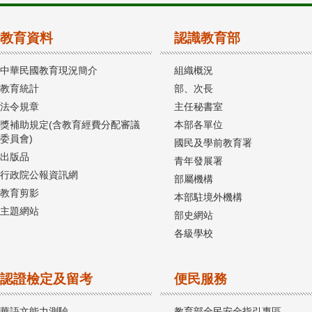
教育資料
認識教育部
中華民國教育現況簡介
組織概況
教育統計
部、次長
法令規章
主任秘書室
獎補助規定(含教育經費分配審議
本部各單位
委員會)
國民及學前教育署
出版品
青年發展署
行政院公報資訊網
部屬機構
教育剪影
本部駐境外機構
主題網站
部史網站
各級學校
認證檢定及留考
便民服務
華語文能力測驗
教育部全民安全指引專區