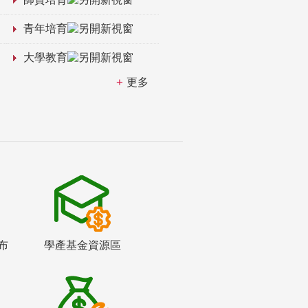
青年培育
大學教育
更多
布
學產基金資源區