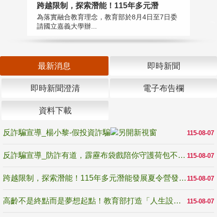
高
跨越限制，探索潛能！115年多元潛
教
為落實融合教育理念，教育部於8月4日至7日委
博
請國立嘉義大學辦...
最新消息
即時新聞
即時新聞澄清
電子布告欄
資料下載
反詐騙宣導_楊小黎-假投資詐騙
115-08-07
反詐騙宣導_防詐有道，霹靂布袋戲陪你守護荷包不受騙
115-08-07
跨越限制，探索潛能！115年多元潛能發展夏令營發掘生命無限可能
115-08-07
高齡不是終點而是夢想起點！教育部打造「人生設計夢工場」 參展第3屆高齡健康產業博覽會
115-08-07