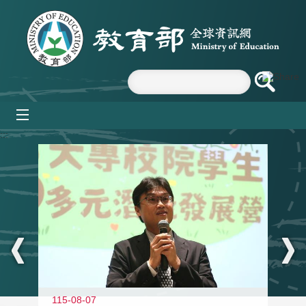
跳到主要內容區塊
mobile_menu
:::
11
115-08-07