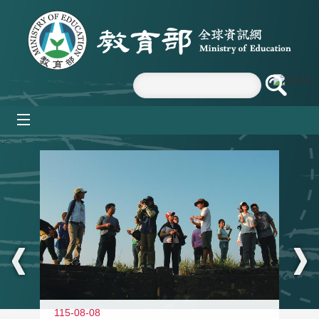
跳到主要內容區塊
mobile_menu
:::
11
115-08-08