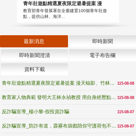
教
青年壯遊點精選夏夜限定避暑提案 漫
在
教育部青年發展署在全臺建置100個青年壯遊
譽
點，提供山林、海洋...
最新消息
即時新聞
即時新聞澄清
電子布告欄
資料下載
青年壯遊點精選夏夜限定避暑提案 漫天蝠影、竹林尋蛙、茶香夜觀 邀青年暮色出發
115-08-08
教育家人物典範 發明大王林永禎教授 用自身經歷點亮學生的路
115-08-08
反詐騙宣導_楊小黎-假投資詐騙
115-08-07
反詐騙宣導_防詐有道，霹靂布袋戲陪你守護荷包不受騙
115-08-07