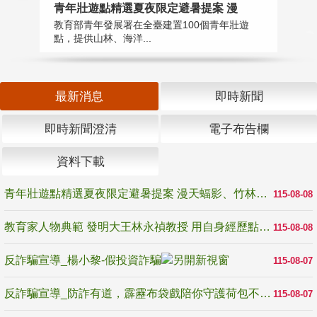
教
青年壯遊點精選夏夜限定避暑提案 漫
在
教育部青年發展署在全臺建置100個青年壯遊
譽
點，提供山林、海洋...
最新消息
即時新聞
即時新聞澄清
電子布告欄
資料下載
青年壯遊點精選夏夜限定避暑提案 漫天蝠影、竹林尋蛙、茶香夜觀 邀青年暮色出發
115-08-08
教育家人物典範 發明大王林永禎教授 用自身經歷點亮學生的路
115-08-08
反詐騙宣導_楊小黎-假投資詐騙
115-08-07
反詐騙宣導_防詐有道，霹靂布袋戲陪你守護荷包不受騙
115-08-07