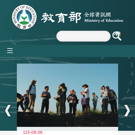
跳到主要內容區塊
mobile_menu
:::
11
115-08-08