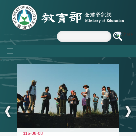
跳到主要內容區塊
mobile_menu
:::
11
115-08-08