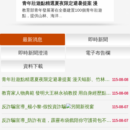
教
青年壯遊點精選夏夜限定避暑提案 漫
在
教育部青年發展署在全臺建置100個青年壯遊
譽
點，提供山林、海洋...
最新消息
即時新聞
即時新聞澄清
電子布告欄
資料下載
青年壯遊點精選夏夜限定避暑提案 漫天蝠影、竹林尋蛙、茶香夜觀 邀青年暮色出發
115-08-08
教育家人物典範 發明大王林永禎教授 用自身經歷點亮學生的路
115-08-08
反詐騙宣導_楊小黎-假投資詐騙
115-08-07
反詐騙宣導_防詐有道，霹靂布袋戲陪你守護荷包不受騙
115-08-07