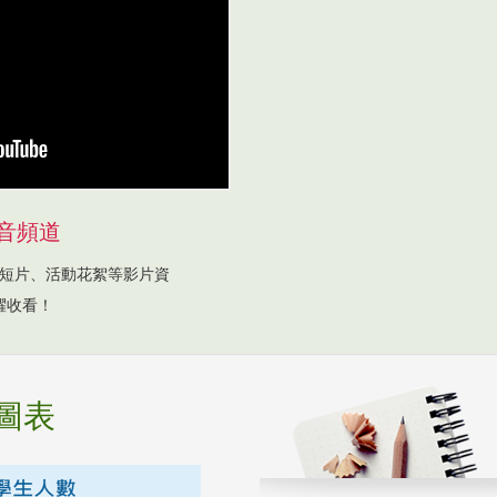
音頻道
短片、活動花絮等影片資
躍收看！
圖表