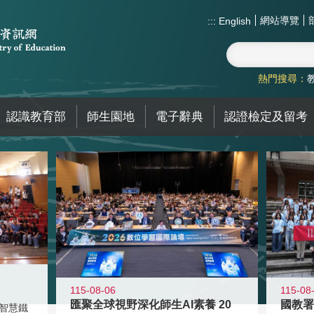
網站導覽
:::
English
熱門搜尋：
認識教育部
師生園地
電子辭典
認證檢定及留考
115-08-06
115-08
匯聚全球視野深化師生AI素養 20
智慧鐵