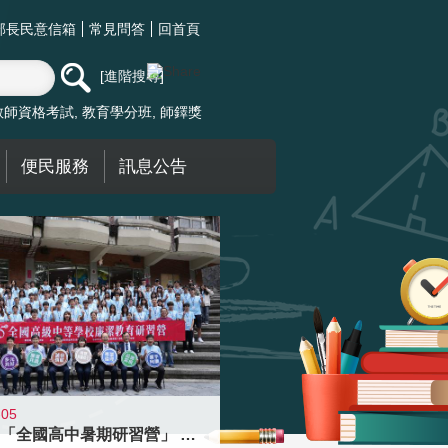
部長民意信箱
常見問答
回首頁
進階搜尋
教師資格考試
教育學分班
師鐸獎
便民服務
訊息公告
-05
國教署「全國高中暑期研習營」 以多