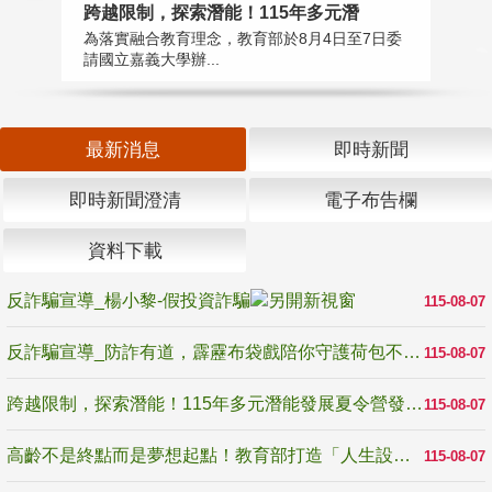
高
跨越限制，探索潛能！115年多元潛
教
為落實融合教育理念，教育部於8月4日至7日委
博
請國立嘉義大學辦...
最新消息
即時新聞
即時新聞澄清
電子布告欄
資料下載
反詐騙宣導_楊小黎-假投資詐騙
115-08-07
反詐騙宣導_防詐有道，霹靂布袋戲陪你守護荷包不受騙
115-08-07
跨越限制，探索潛能！115年多元潛能發展夏令營發掘生命無限可能
115-08-07
高齡不是終點而是夢想起點！教育部打造「人生設計夢工場」 參展第3屆高齡健康產業博覽會
115-08-07