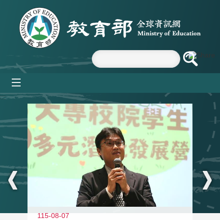
跳到主要內容區塊
mobile_menu
:::
11
115-08-07