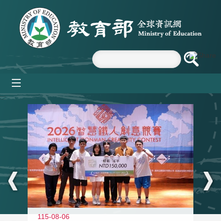
跳到主要內容區塊
mobile_menu
:::
115-08-06
11