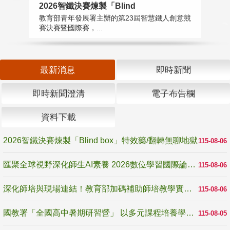
2026智鐵決賽煉製「Blind
匯
教育部青年發展署主辦的第23屆智慧鐵人創意競
教
賽決賽暨國際賽，...
「
最新消息
即時新聞
即時新聞澄清
電子布告欄
資料下載
2026智鐵決賽煉製「Blind box」特效藥/翻轉無聊地獄
115-08-06
匯聚全球視野深化師生AI素養 2026數位學習國際論壇高雄登場
115-08-06
深化師培與現場連結！教育部加碼補助師培教學實踐研究 10月師培國際研討會交流教學實踐經驗
115-08-06
國教署「全國高中暑期研習營」 以多元課程培養學生瞭解誠信專業與倫理價值
115-08-05