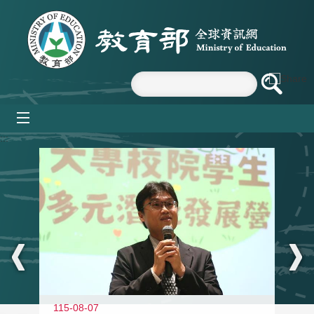
跳到主要內容區塊
mobile_menu
:::
11
115-08-07