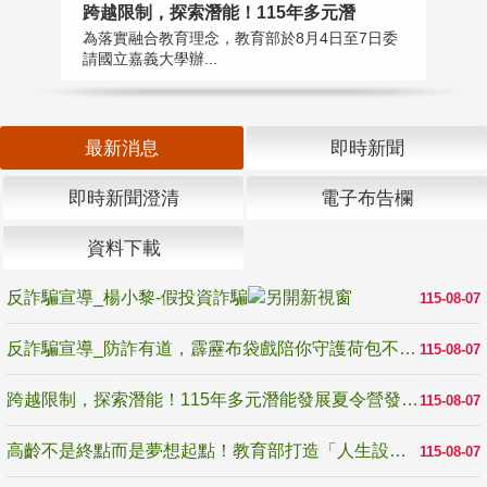
高
跨越限制，探索潛能！115年多元潛
教
為落實融合教育理念，教育部於8月4日至7日委
博
請國立嘉義大學辦...
最新消息
即時新聞
即時新聞澄清
電子布告欄
資料下載
反詐騙宣導_楊小黎-假投資詐騙
115-08-07
反詐騙宣導_防詐有道，霹靂布袋戲陪你守護荷包不受騙
115-08-07
跨越限制，探索潛能！115年多元潛能發展夏令營發掘生命無限可能
115-08-07
高齡不是終點而是夢想起點！教育部打造「人生設計夢工場」 參展第3屆高齡健康產業博覽會
115-08-07