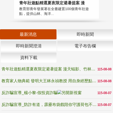
教
青年壯遊點精選夏夜限定避暑提案 漫
在
教育部青年發展署在全臺建置100個青年壯遊
譽
點，提供山林、海洋...
最新消息
即時新聞
即時新聞澄清
電子布告欄
資料下載
青年壯遊點精選夏夜限定避暑提案 漫天蝠影、竹林尋蛙、茶香夜觀 邀青年暮色出發
115-08-08
教育家人物典範 發明大王林永禎教授 用自身經歷點亮學生的路
115-08-08
反詐騙宣導_楊小黎-假投資詐騙
115-08-07
反詐騙宣導_防詐有道，霹靂布袋戲陪你守護荷包不受騙
115-08-07