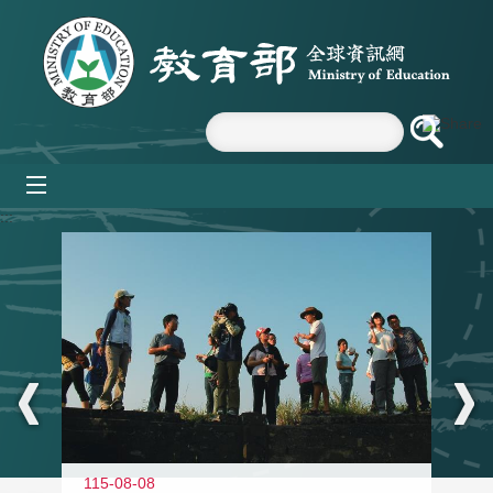
跳到主要內容區塊
mobile_menu
:::
11
115-08-08