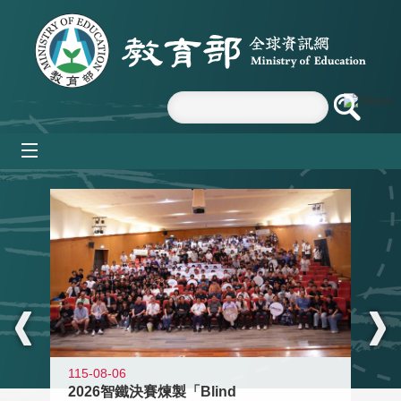
跳到主要內容區塊
mobile_menu
:::
115-08-06
2026智鐵決賽煉製「Blind
11