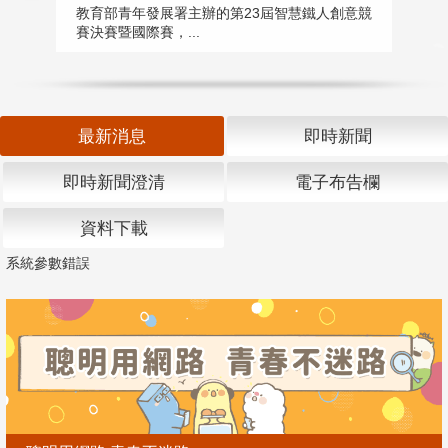
匯
教育部青年發展署主辦的第23屆智慧鐵人創意競
賽決賽暨國際賽，...
教
「
最新消息
即時新聞
即時新聞澄清
電子布告欄
資料下載
系統參數錯誤