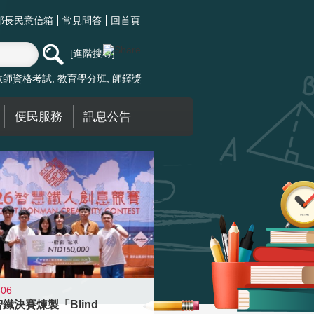
部長民意信箱
常見問答
回首頁
進階搜尋
教師資格考試
教育學分班
師鐸獎
便民服務
訊息公告
-06
智鐵決賽煉製「Blind