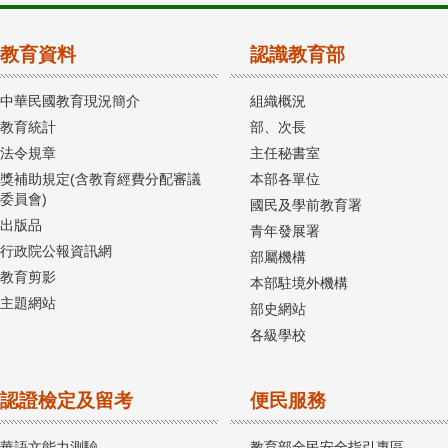
教育資料
認識教育部
中華民國教育現況簡介
組織概況
教育統計
部、次長
法令規章
主任秘書室
獎補助規定(含教育經費分配審議
本部各單位
委員會)
國民及學前教育署
出版品
青年發展署
行政院公報資訊網
部屬機構
教育剪影
本部駐境外機構
主題網站
部史網站
各級學校
認證檢定及留考
便民服務
華語文能力測驗
教育部全民安全指引專區