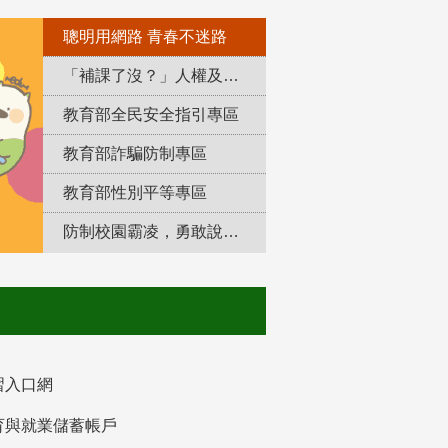
聰明用網路 青春不迷路
「補課了沒？」人權及轉型正義教育專區
教育部全民安全指引專區
教育部詐騙防制專區
教育部性別平等專區
防制校園霸凌，勇敢說出來！
習入口網
育與就業儲蓄帳戶