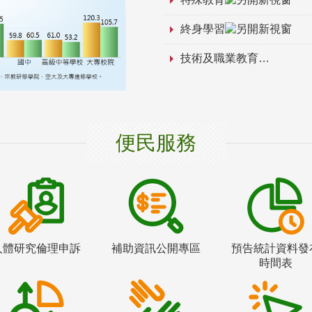
終身學習
技術及職業教育
便民服務
人體研究倫理申訴
補助資訊公開專區
預告統計資料發
時間表