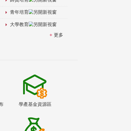
青年培育
大學教育
更多
布
學產基金資源區