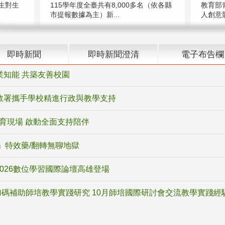
教育部
生對生
115學年度全臺共有8,000多名（依各縣
人創意競
市提報數據為主）新...
即時新聞
即時新聞澄清
電子布告欄
業知能 共築友善校園
教署攜手學校精進行政與教學支持
教育現場 啟動全面支持陪伴
ox」特效藥/翻轉無聊地獄
2026數位學習國際論壇高雄登場
碼補助師培教學實踐研究 10月師培國際研討會交流教學實踐經