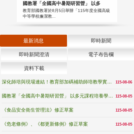
國教署「全國高中暑期研習營」 以多
學
教育部國教署於8月5日舉辦「115年度全國高級
教
中等學校廉潔教...
「
最新消息
即時新聞
即時新聞澄清
電子布告欄
資料下載
深化師培與現場連結！教育部加碼補助師培教學實踐研究 10月師培國際研討會交流教學實踐經驗
115-08-06
國教署「全國高中暑期研習營」 以多元課程培養學生瞭解誠信專業與倫理價值
115-08-05
《食品安全衛生管理法》修正草案
115-08-05
《危老條例》、《都更新條例》修正草案
115-08-05