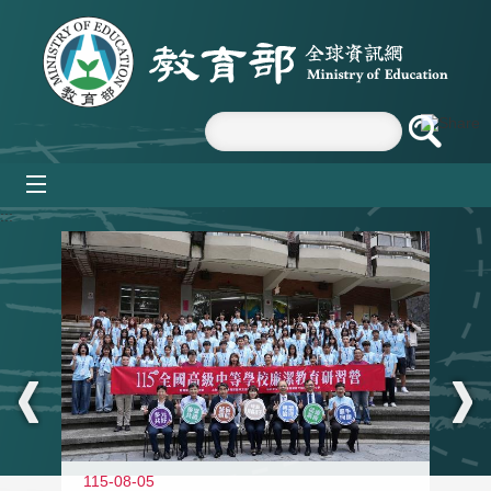
跳到主要內容區塊
mobile_menu
:::
115-08-05
11