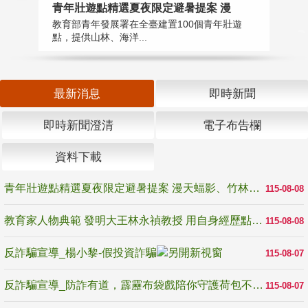
教
青年壯遊點精選夏夜限定避暑提案 漫
在
教育部青年發展署在全臺建置100個青年壯遊
譽
點，提供山林、海洋...
最新消息
即時新聞
即時新聞澄清
電子布告欄
資料下載
青年壯遊點精選夏夜限定避暑提案 漫天蝠影、竹林尋蛙、茶香夜觀 邀青年暮色出發
115-08-08
教育家人物典範 發明大王林永禎教授 用自身經歷點亮學生的路
115-08-08
反詐騙宣導_楊小黎-假投資詐騙
115-08-07
反詐騙宣導_防詐有道，霹靂布袋戲陪你守護荷包不受騙
115-08-07