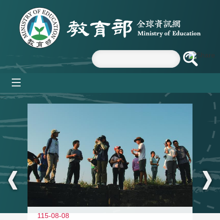
跳到主要內容區塊
mobile_menu
:::
11
115-08-08