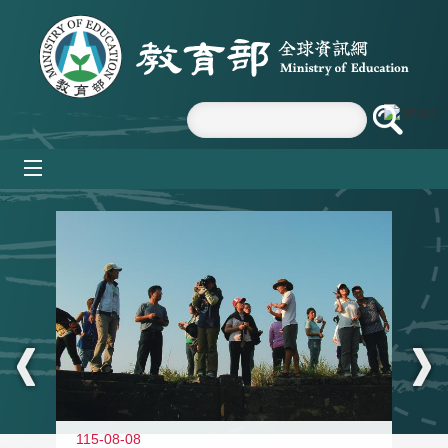
跳到主要內容區塊
mobile_menu
:::
11
115-08-08