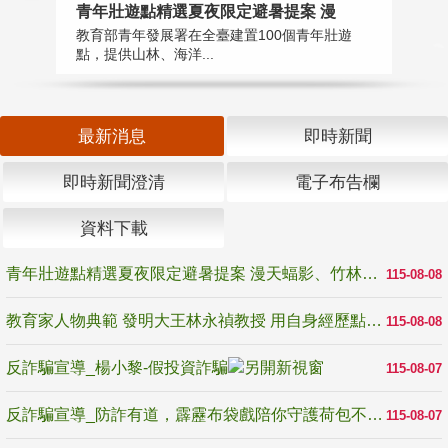
教
青年壯遊點精選夏夜限定避暑提案 漫
在
教育部青年發展署在全臺建置100個青年壯遊
譽
點，提供山林、海洋...
最新消息
即時新聞
即時新聞澄清
電子布告欄
資料下載
青年壯遊點精選夏夜限定避暑提案 漫天蝠影、竹林尋蛙、茶香夜觀 邀青年暮色出發
115-08-08
教育家人物典範 發明大王林永禎教授 用自身經歷點亮學生的路
115-08-08
反詐騙宣導_楊小黎-假投資詐騙
115-08-07
反詐騙宣導_防詐有道，霹靂布袋戲陪你守護荷包不受騙
115-08-07