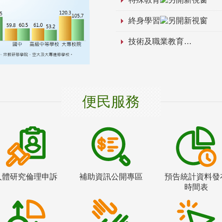
終身學習
技術及職業教育
便民服務
人體研究倫理申訴
補助資訊公開專區
預告統計資料發
時間表