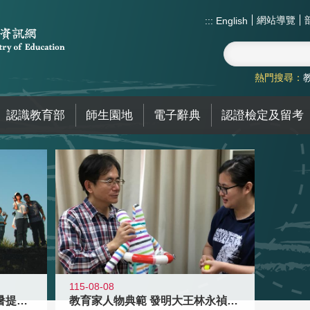
網站導覽
:::
English
熱門搜尋：
認識教育部
師生園地
電子辭典
認證檢定及留考
115-08-08
教育家人物典範 發明大王林永禎教授
青年壯遊點精選夏夜限定避暑提案 漫