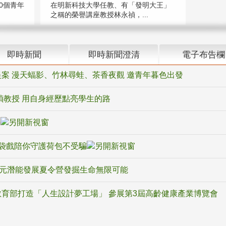
在明新科技大學任教、有「發明大王」
0個青年
之稱的榮譽講座教授林永禎，...
即時新聞
即時新聞澄清
電子布告欄
案 漫天蝠影、竹林尋蛙、茶香夜觀 邀青年暮色出發
禎教授 用自身經歷點亮學生的路
騙
袋戲陪你守護荷包不受騙
多元潛能發展夏令營發掘生命無限可能
育部打造「人生設計夢工場」 參展第3屆高齡健康產業博覽會