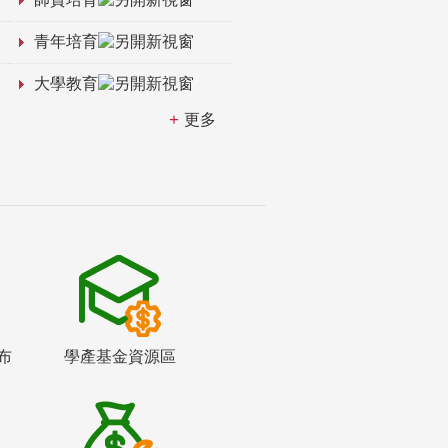
青年培育
大學教育
更多
布
學產基金資源區