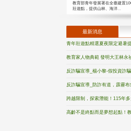
教育部青年發展署在全臺建置10
壯遊點，提供山林、海洋...
最新消息
青年壯遊點精選夏夜限定避暑提
教育家人物典範 發明大王林永
反詐騙宣導_楊小黎-假投資詐
反詐騙宣導_防詐有道，霹靂布
跨越限制，探索潛能！115年
高齡不是終點而是夢想起點！教