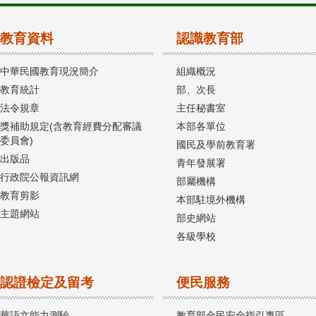
教育資料
認識教育部
中華民國教育現況簡介
組織概況
教育統計
部、次長
法令規章
主任秘書室
獎補助規定(含教育經費分配審議
本部各單位
委員會)
國民及學前教育署
出版品
青年發展署
行政院公報資訊網
部屬機構
教育剪影
本部駐境外機構
主題網站
部史網站
各級學校
認證檢定及留考
便民服務
華語文能力測驗
教育部全民安全指引專區