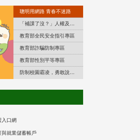
聰明用網路 青春不迷路
「補課了沒？」人權及轉型正義教育專區
教育部全民安全指引專區
教育部詐騙防制專區
教育部性別平等專區
防制校園霸凌，勇敢說出來！
習入口網
育與就業儲蓄帳戶