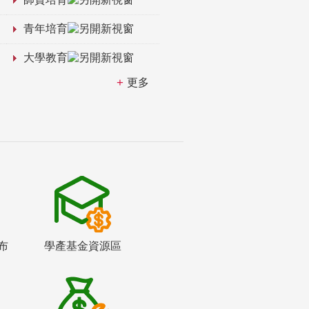
青年培育
大學教育
更多
布
學產基金資源區