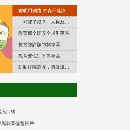
聰明用網路 青春不迷路
「補課了沒？」人權及轉型正義教育專區
教育部全民安全指引專區
教育部詐騙防制專區
教育部性別平等專區
防制校園霸凌，勇敢說出來！
習入口網
育與就業儲蓄帳戶