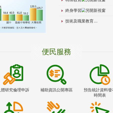
終身學習
技術及職業教育
便民服務
人體研究倫理申訴
補助資訊公開專區
預告統計資料發
時間表