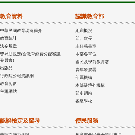
教育資料
認識教育部
中華民國教育現況簡介
組織概況
教育統計
部、次長
法令規章
主任秘書室
獎補助規定(含教育經費分配審議
本部各單位
委員會)
國民及學前教育署
出版品
青年發展署
行政院公報資訊網
部屬機構
教育剪影
本部駐境外機構
主題網站
部史網站
各級學校
認證檢定及留考
便民服務
華語文能力測驗
教育部全民安全指引專區