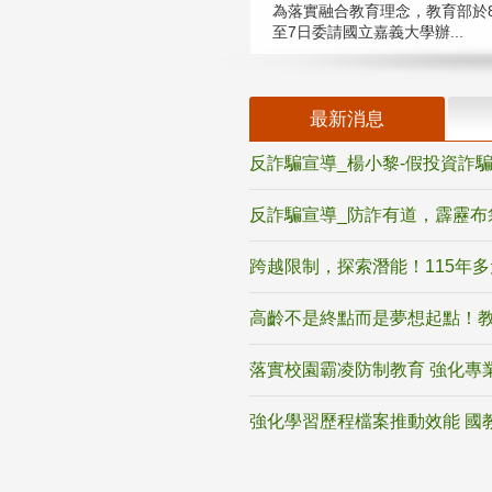
為落實融合教育理念，教育部於8
至7日委請國立嘉義大學辦...
最新消息
反詐騙宣導_楊小黎-假投資詐
反詐騙宣導_防詐有道，霹靂布
跨越限制，探索潛能！115年
高齡不是終點而是夢想起點！教
落實校園霸凌防制教育 強化專
強化學習歷程檔案推動效能 國