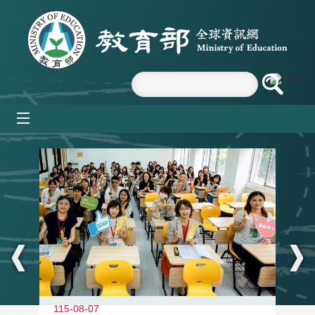
跳到主要內容區塊
mobile_menu
:::
115-08-07
11