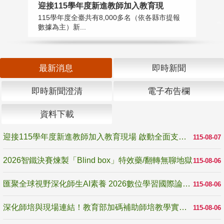
迎接115學年度新進教師加入教育現
2
115學年度全臺共有8,000多名（依各縣市提報
教
數據為主）新...
賽
最新消息
即時新聞
即時新聞澄清
電子布告欄
資料下載
迎接115學年度新進教師加入教育現場 啟動全面支持陪伴
115-08-07
2026智鐵決賽煉製「Blind box」特效藥/翻轉無聊地獄
115-08-06
匯聚全球視野深化師生AI素養 2026數位學習國際論壇高雄登場
115-08-06
深化師培與現場連結！教育部加碼補助師培教學實踐研究 10月師培國際研討會交流教學實踐經驗
115-08-06