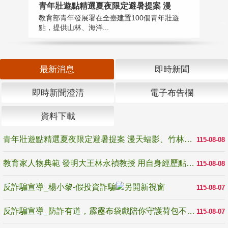
教
青年壯遊點精選夏夜限定避暑提案 漫
在
教育部青年發展署在全臺建置100個青年壯遊
譽
點，提供山林、海洋...
最新消息
即時新聞
即時新聞澄清
電子布告欄
資料下載
青年壯遊點精選夏夜限定避暑提案 漫天蝠影、竹林尋蛙、茶香夜觀 邀青年暮色出發
115-08-08
教育家人物典範 發明大王林永禎教授 用自身經歷點亮學生的路
115-08-08
反詐騙宣導_楊小黎-假投資詐騙
115-08-07
反詐騙宣導_防詐有道，霹靂布袋戲陪你守護荷包不受騙
115-08-07