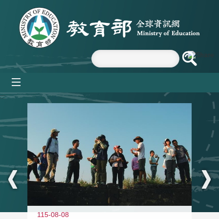
跳到主要內容區塊
mobile_menu
:::
11
115-08-08