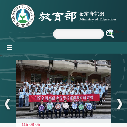
跳到主要內容區塊
mobile_menu
:::
115-08-05
11