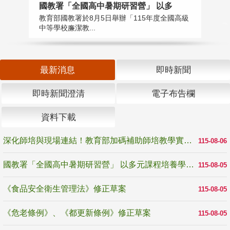
國教署「全國高中暑期研習營」 以多
學
教育部國教署於8月5日舉辦「115年度全國高級
教
中等學校廉潔教...
「
最新消息
即時新聞
即時新聞澄清
電子布告欄
資料下載
深化師培與現場連結！教育部加碼補助師培教學實踐研究 10月師培國際研討會交流教學實踐經驗
115-08-06
國教署「全國高中暑期研習營」 以多元課程培養學生瞭解誠信專業與倫理價值
115-08-05
《食品安全衛生管理法》修正草案
115-08-05
《危老條例》、《都更新條例》修正草案
115-08-05