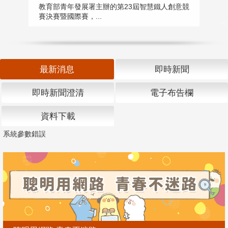
匯
教育部青年發展署主辦的第23屆智慧鐵人創意競
賽決賽暨國際賽，...
教
「
最新消息
即時新聞
即時新聞澄清
電子布告欄
資料下載
系統參數錯誤