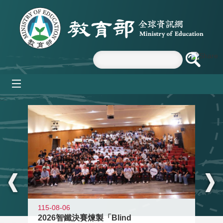
跳到主要內容區塊
mobile_menu
:::
115-08-06
2026智鐵決賽煉製「Blind
11