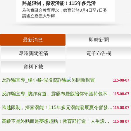
高
跨越限制，探索潛能！115年多元潛
教
為落實融合教育理念，教育部於8月4日至7日委
博
請國立嘉義大學辦...
最新消息
即時新聞
即時新聞澄清
電子布告欄
資料下載
反詐騙宣導_楊小黎-假投資詐騙
115-08-07
反詐騙宣導_防詐有道，霹靂布袋戲陪你守護荷包不受騙
115-08-07
跨越限制，探索潛能！115年多元潛能發展夏令營發掘生命無限可能
115-08-07
高齡不是終點而是夢想起點！教育部打造「人生設計夢工場」 參展第3屆高齡健康產業博覽會
115-08-07