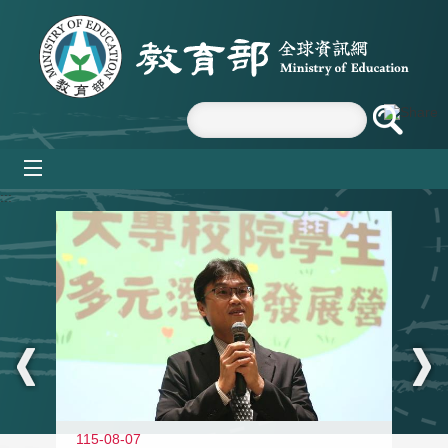
跳到主要內容區塊
mobile_menu
:::
11
115-08-07