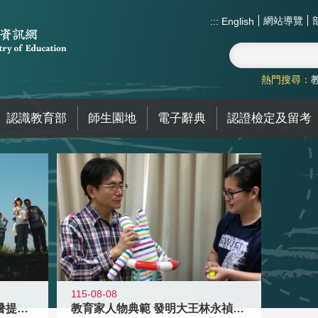
網站導覽
:::
English
熱門搜尋：
認識教育部
師生園地
電子辭典
認證檢定及留考
115-08-08
教育家人物典範 發明大王林永禎教授
青年壯遊點精選夏夜限定避暑提案 漫