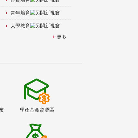
青年培育
大學教育
更多
布
學產基金資源區