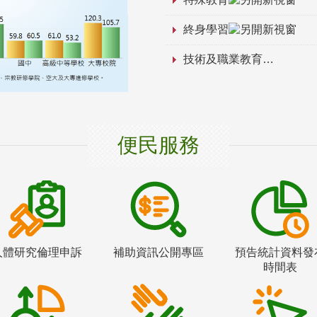
終身學習
技術及職業教育
便民服務
人體研究倫理申訴
補助資訊公開專區
預告統計資料發
時間表