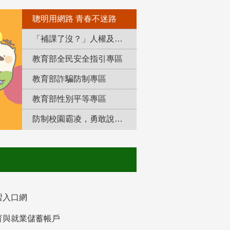
聰明用網路 青春不迷路
「補課了沒？」人權及轉型正義教育專區
教育部全民安全指引專區
教育部詐騙防制專區
教育部性別平等專區
防制校園霸凌，勇敢說出來！
習入口網
育與就業儲蓄帳戶