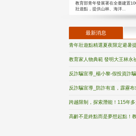
教育部青年發展署在全臺建置10
壯遊點，提供山林、海洋...
最新消息
青年壯遊點精選夏夜限定避暑提
教育家人物典範 發明大王林永
反詐騙宣導_楊小黎-假投資詐
反詐騙宣導_防詐有道，霹靂布
跨越限制，探索潛能！115年
高齡不是終點而是夢想起點！教