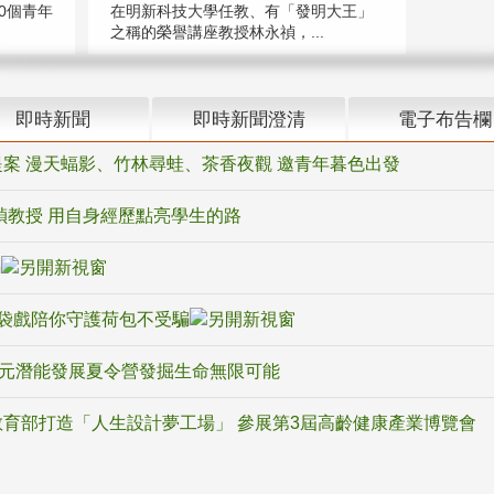
在明新科技大學任教、有「發明大王」
0個青年
之稱的榮譽講座教授林永禎，...
即時新聞
即時新聞澄清
電子布告欄
案 漫天蝠影、竹林尋蛙、茶香夜觀 邀青年暮色出發
禎教授 用自身經歷點亮學生的路
騙
袋戲陪你守護荷包不受騙
多元潛能發展夏令營發掘生命無限可能
育部打造「人生設計夢工場」 參展第3屆高齡健康產業博覽會