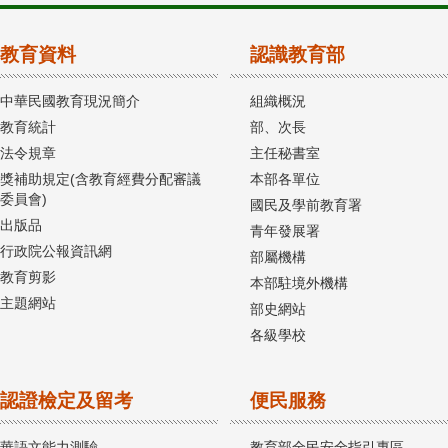
教育資料
認識教育部
中華民國教育現況簡介
組織概況
教育統計
部、次長
法令規章
主任秘書室
獎補助規定(含教育經費分配審議
本部各單位
委員會)
國民及學前教育署
出版品
青年發展署
行政院公報資訊網
部屬機構
教育剪影
本部駐境外機構
主題網站
部史網站
各級學校
認證檢定及留考
便民服務
華語文能力測驗
教育部全民安全指引專區