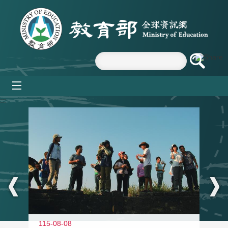
跳到主要內容區塊
mobile_menu
:::
11
115-08-08