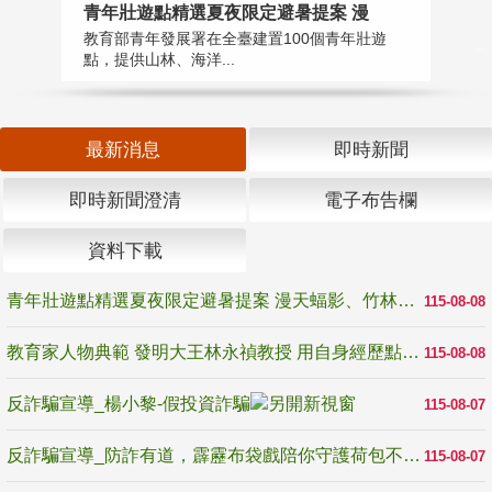
教
青年壯遊點精選夏夜限定避暑提案 漫
在
教育部青年發展署在全臺建置100個青年壯遊
譽
點，提供山林、海洋...
最新消息
即時新聞
即時新聞澄清
電子布告欄
資料下載
青年壯遊點精選夏夜限定避暑提案 漫天蝠影、竹林尋蛙、茶香夜觀 邀青年暮色出發
115-08-08
教育家人物典範 發明大王林永禎教授 用自身經歷點亮學生的路
115-08-08
反詐騙宣導_楊小黎-假投資詐騙
115-08-07
反詐騙宣導_防詐有道，霹靂布袋戲陪你守護荷包不受騙
115-08-07